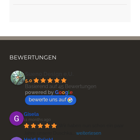
BEWERTUNGEN
Sueno Design e.U.
5.0
Basierend auf 45 Bewertungen
powered by
G
o
o
g
l
e
bewerte uns auf
Gisela
11 months ago
Wir haben nun schon ein paar 
Jahre unsere Duschka
... 
weiterlesen
Heidi Brückl