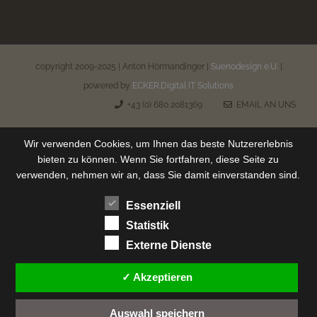
copyright 2009-2025 | Anton Hörmandinger |
Suenodesign e.U.
|
powered by
ECKER.Digital IT Solutions
+43 (0) 680 2081369
EMAIL AN UNS
Wir verwenden Cookies, um Ihnen das beste Nutzererlebnis
bieten zu können. Wenn Sie fortfahren, diese Seite zu
verwenden, nehmen wir an, dass Sie damit einverstanden sind.
Essenziell
Statistik
Externe Dienste
✓ Akzeptieren
Auswahl speichern