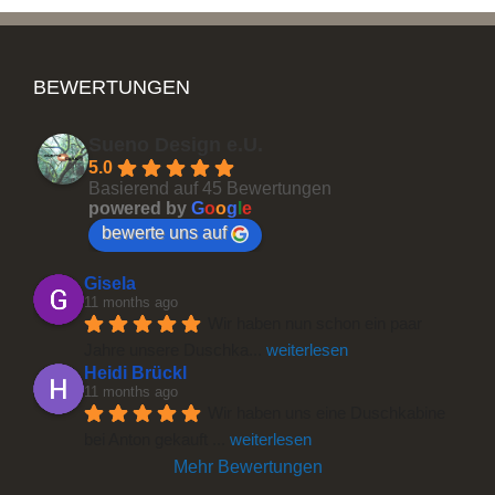
BEWERTUNGEN
Sueno Design e.U.
5.0
Basierend auf 45 Bewertungen
powered by
G
o
o
g
l
e
bewerte uns auf
Gisela
11 months ago
Wir haben nun schon ein paar 
Jahre unsere Duschka
... 
weiterlesen
Heidi Brückl
11 months ago
Wir haben uns eine Duschkabine 
bei Anton gekauft 
... 
weiterlesen
Mehr Bewertungen