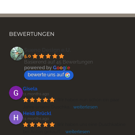
BEWERTUNGEN
Sueno Design e.U.
5.0
Basierend auf 45 Bewertungen
powered by
G
o
o
g
l
e
bewerte uns auf
Gisela
11 months ago
Wir haben nun schon ein paar 
Jahre unsere Duschka
... 
weiterlesen
Heidi Brückl
11 months ago
Wir haben uns eine Duschkabine 
bei Anton gekauft 
... 
weiterlesen