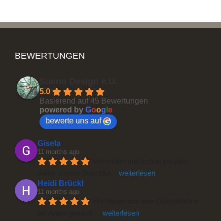
BEWERTUNGEN
Sueno Design e.U.
5.0
Basierend auf 45 Bewertungen
powered by
G
o
o
g
l
e
bewerte uns auf
Gisela
11 months ago
Wir haben nun schon ein paar 
Jahre unsere Duschka
... 
weiterlesen
Heidi Brückl
11 months ago
Wir haben uns eine Duschkabine 
bei Anton gekauft 
... 
weiterlesen