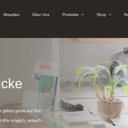
Aktuelles
Über Uns
Produkte
Shop
R
ücke
ir gehen gerne auf Ihre
l-Mix möglich, einfach