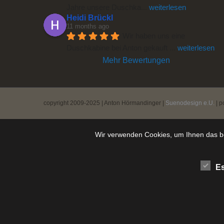
Jahre unsere Duschka
... 
weiterlesen
Heidi Brückl
11 months ago
Wir haben uns eine 
Duschkabine bei Anton gekauft 
... 
weiterlesen
Mehr Bewertungen
copyright 2009-2025 | Anton Hörmandinger |
Suenodesign e.U.
| p
Wir verwenden Cookies, um Ihnen das be
Es