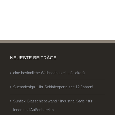
NEUESTE BEITRÄGE
eine besinnliche Weihnachtszeit…(klicken)
Suenodesign – Ihr Schlafexperte seit 12 Jahren!
Sunflex Glasschiebewand “ Industrial Style “ für
Innen und Außenbereich