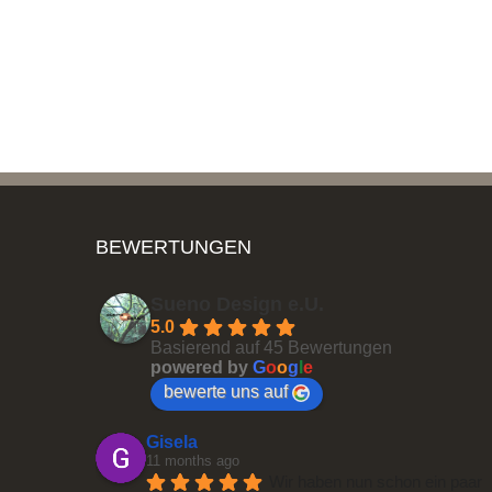
BEWERTUNGEN
Sueno Design e.U.
5.0
Basierend auf 45 Bewertungen
powered by
G
o
o
g
l
e
bewerte uns auf
Gisela
11 months ago
Wir haben nun schon ein paar 