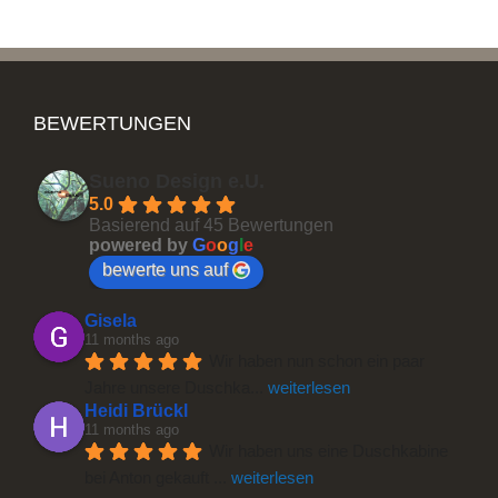
BEWERTUNGEN
Sueno Design e.U.
5.0
Basierend auf 45 Bewertungen
powered by
G
o
o
g
l
e
bewerte uns auf
Gisela
11 months ago
Wir haben nun schon ein paar 
Jahre unsere Duschka
... 
weiterlesen
Heidi Brückl
11 months ago
Wir haben uns eine Duschkabine 
bei Anton gekauft 
... 
weiterlesen