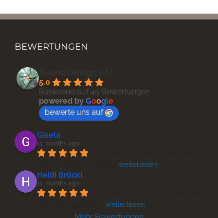
BEWERTUNGEN
Sueno Design e.U.
5.0
Basierend auf 45 Bewertungen
powered by
G
o
o
g
l
e
bewerte uns auf
Gisela
11 months ago
Wir haben nun schon ein paar 
Jahre unsere Duschka
... 
weiterlesen
Heidi Brückl
11 months ago
Wir haben uns eine Duschkabine 
bei Anton gekauft 
... 
weiterlesen
Mehr Bewertungen