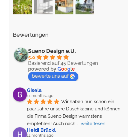
Bewertungen
Sueno Design e.U.
5.0
Basierend auf 45 Bewertungen
powered by
G
o
o
g
l
e
bewerte uns auf
Gisela
11 months ago
Wir haben nun schon ein 
paar Jahre unsere Duschkabine und können 
die Firma Sueno Design wärmstens 
empfehlen! Auch nach 
... 
weiterlesen
Heidi Brückl
11 months ago