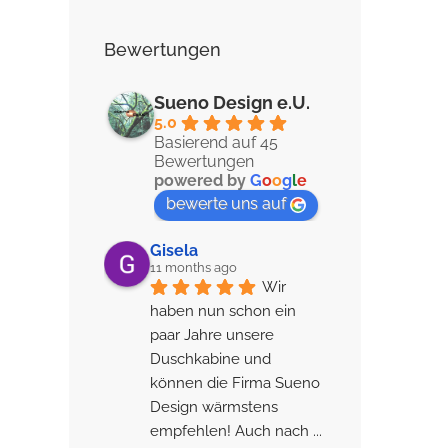
Bewertungen
Sueno Design e.U.
5.0
Basierend auf 45
Bewertungen
powered by
G
o
o
g
l
e
bewerte uns auf
Gisela
11 months ago
Wir 
haben nun schon ein 
paar Jahre unsere 
Duschkabine und 
können die Firma Sueno 
Design wärmstens 
empfehlen! Auch nach 
... 