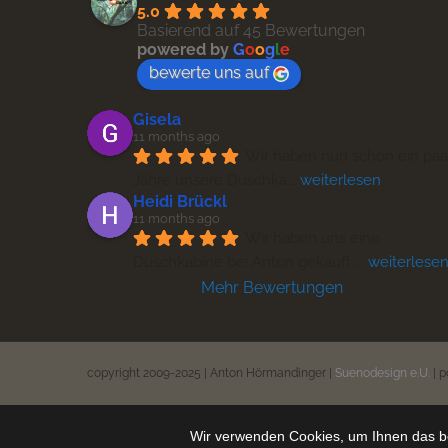
5.0
Basierend auf 45 Bewertungen
powered by
G
o
o
g
l
e
bewerte uns auf
Gisela
11 months ago
Wir haben nun schon ein paar
Jahre unsere Duschka
... 
weiterlesen
Heidi Brückl
11 months ago
Wir haben uns eine 
Duschkabine bei Anton gekauft 
... 
weiterlese
Mehr Bewertungen
copyright 2009-2025 | Anton Hörmandinger |
Suenodesign e.U.
| 
Wir verwenden Cookies, um Ihnen das be