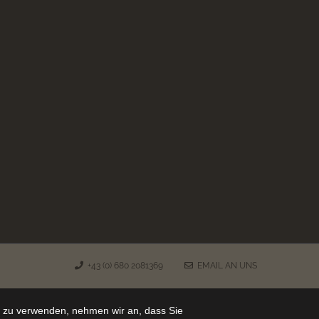
+43 (0) 680 2081369
EMAIL AN UNS
e zu verwenden, nehmen wir an, dass Sie