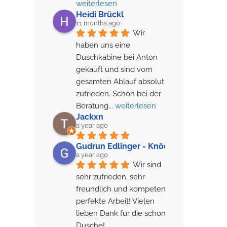
weiterlesen
Heidi Brückl
11 months ago
Wir 
haben uns eine 
Duschkabine bei Anton 
gekauft und sind vom 
gesamten Ablauf absolut 
zufrieden. Schon bei der 
Beratung
... 
weiterlesen
Jackxn
a year ago
Gudrun Edlinger - Knöchl
a year ago
Wir sind 
sehr zufrieden, sehr 
freundlich und kompetent, 
perfekte Arbeit! Vielen 
lieben Dank für die schöne 
Dusche!